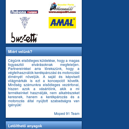
Miért velünk?
Cégünk elsődleges küldetése, hogy a magas
fogyasztói elvárásoknak megfeleljen.
Partnereinkkel arra törekszünk, hogy a
végfelhasználók kerékpározási és motorozási
élményét növeljük. A saját és képviselt
világmárkák is ezt a koncepciót követik.
Minőség számunkra elsődleges vezérfonal,
hiszen azok a vásárlóink, akik a mi
termékeinket használják, nem alkatrészeket
keresnek, hanem a kerékpározás és a
motorozás által nyújtott szabadságra van
igényük!
Moped 91 Team
Letölthető anyagok