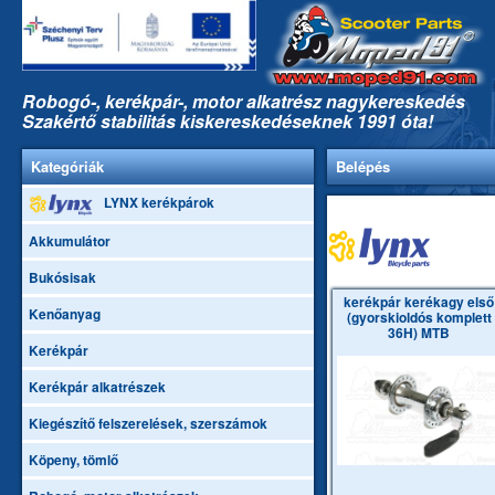
Robogó-, kerékpár-, motor alkatrész nagykereskedés
Szakértő stabilitás kiskereskedéseknek 1991 óta!
Kategóriák
Belépés
LYNX kerékpárok
Akkumulátor
Bukósisak
kerékpár kerékagy első
Kenőanyag
(gyorskioldós komplett
36H) MTB
Kerékpár
Kerékpár alkatrészek
Kiegészítő felszerelések, szerszámok
Köpeny, tömlő