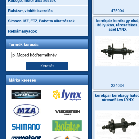
Robogó, motor alkatrészek
475004
Ruházat, védőfelszerelés
kerékpár kerékagy első
Simson, MZ, ETZ, Babetta alkatrészek
36 lyukas, tárcsafékes,
acél LYNX
Reklámanyagok
Termék keresés
Márka keresés
224034
kerékpár kerékagy hátsó
tárcsafékes LYNX