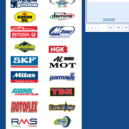
224035
...
<
1
12
13
14