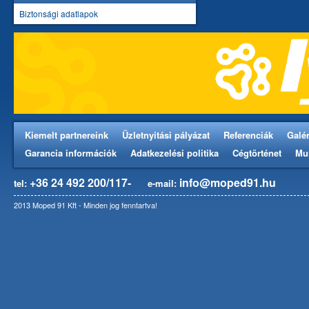
Biztonsági adatlapok
Kiemelt partnereink
Üzletnyitási pályázat
Referenciák
Galér
Garancia információk
Adatkezelési politika
Cégtörténet
Mu
+36 24 492 200/117-
info@moped91.hu
tel:
e-mail:
2013 Moped 91 Kft - Minden jog fenntartva!