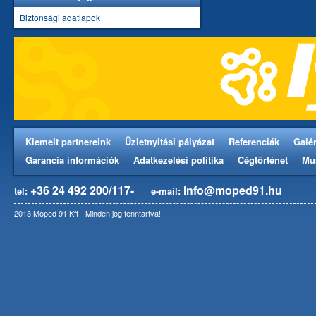
Biztonsági adatlapok
Kiemelt partnereink
Üzletnyitási pályázat
Referenciák
Galér
Garancia információk
Adatkezelési politika
Cégtörténet
Mu
+36 24 492 200/117-
info@moped91.hu
tel:
e-mail:
2013 Moped 91 Kft - Minden jog fenntartva!