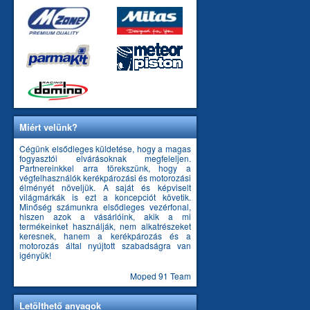
Miért velünk?
Cégünk elsődleges küldetése, hogy a magas
fogyasztói elvárásoknak megfeleljen.
Partnereinkkel arra törekszünk, hogy a
végfelhasználók kerékpározási és motorozási
élményét növeljük. A saját és képviselt
világmárkák is ezt a koncepciót követik.
Minőség számunkra elsődleges vezérfonal,
hiszen azok a vásárlóink, akik a mi
termékeinket használják, nem alkatrészeket
keresnek, hanem a kerékpározás és a
motorozás által nyújtott szabadságra van
igényük!
Moped 91 Team
Letölthető anyagok