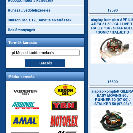
Robogó, motor alkatrészek
19590
Ruházat, védőfelszerelés
alaplap komplett APRILI
Simson, MZ, ETZ, Babetta alkatrészek
AREA 51 50 / GULLIVER 
RALLY / SR / SCARABE
Reklámanyagok
/ SONIC / ITALJET D
Termék keresés
Márka keresés
16690
alaplap komplett GILER
EASY MOVING 50 /
RUNNER 50 (97-00) /
STALKER 50 (97-98) /
STORM 50