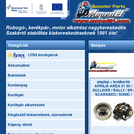
Robogó-, kerékpár-, motor alkatrész nagykereskedés
Szakértő stabilitás kiskereskedéseknek 1991 óta!
Kategóriák
Belépés
LYNX kerékpárok
Akkumulátor
Bukósisak
alaplap + lendkerék
Kenőanyag
APRILIA AREA 51 50 /
GULLIVER / RALLY / SR 
SCARABEO / SONIC /
Kerékpár
ITALJE
Kerékpár alkatrészek
Kiegészítő felszerelések, szerszámok
Köpeny, tömlő