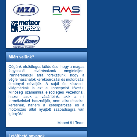
Miért velünk?
Cégünk elsődleges küldetése, hogy a magas
fogyasztói elvárásoknak megfeleljen.
Partnereinkkel arra törekszünk, hogy a
végfelhasználók kerékpározási és motorozási
élményét növeljük. A saját és képviselt
világmárkák is ezt a koncepciót követik.
Minőség számunkra elsődleges vezérfonal,
hiszen azok a vásárlóink, akik a mi
termékeinket használják, nem alkatrészeket
keresnek, hanem a kerékpározás és a
motorozás által nyújtott szabadságra van
igényük!
Moped 91 Team
Letölthető anyagok