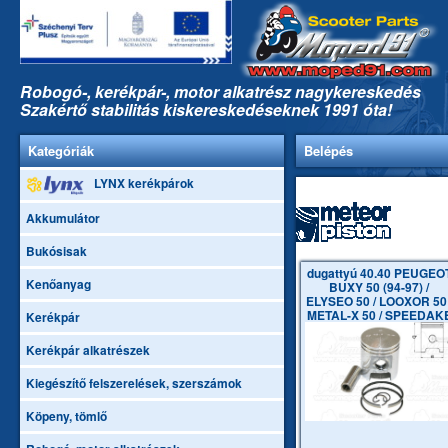
Robogó-, kerékpár-, motor alkatrész nagykereskedés
Szakértő stabilitás kiskereskedéseknek 1991 óta!
Kategóriák
Belépés
LYNX kerékpárok
Akkumulátor
Bukósisak
dugattyú 40.40 PEUGEO
Kenőanyag
BUXY 50 (94-97) /
ELYSEO 50 / LOOXOR 50 
METAL-X 50 / SPEEDAK
Kerékpár
50
Kerékpár alkatrészek
Kiegészítő felszerelések, szerszámok
Köpeny, tömlő