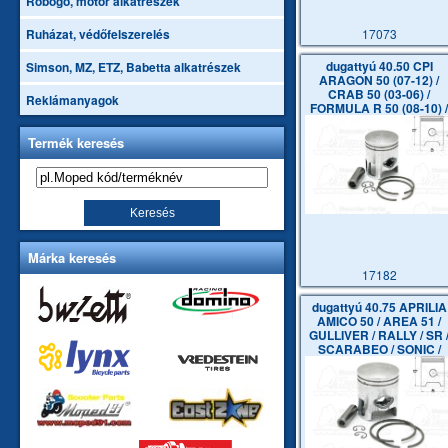
Robogó, motor alkatrészek
17073
Ruházat, védőfelszerelés
dugattyú 40.50 CPI
Simson, MZ, ETZ, Babetta alkatrészek
ARAGON 50 (07-12) /
CRAB 50 (03-06) /
Reklámanyagok
FORMULA R 50 (08-10) /
HUSSAR 50
Termék keresés
Márka keresés
17182
dugattyú 40.75 APRILIA
AMICO 50 / AREA 51 /
GULLIVER / RALLY / SR 
SCARABEO / SONIC /
BEN