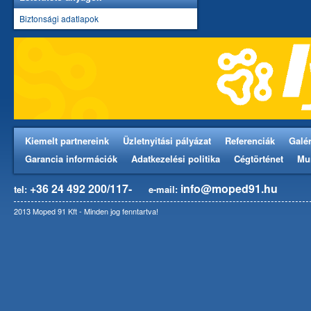
Biztonsági adatlapok
Kiemelt partnereink
Üzletnyitási pályázat
Referenciák
Galér
Garancia információk
Adatkezelési politika
Cégtörténet
Mu
+36 24 492 200/117-
info@moped91.hu
tel:
e-mail:
2013 Moped 91 Kft - Minden jog fenntartva!