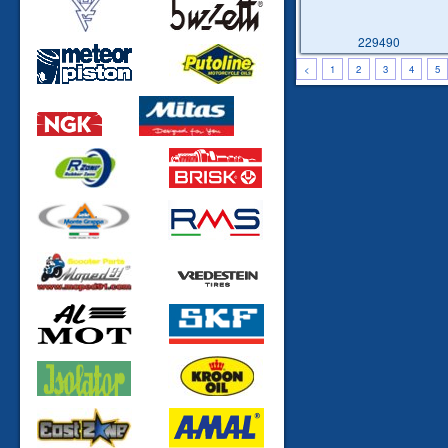
229490
<
1
2
3
4
5