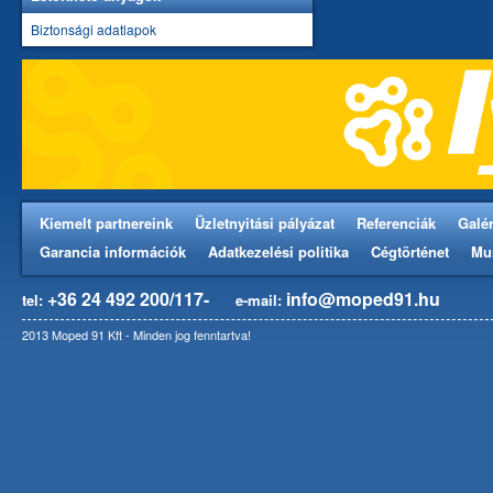
Biztonsági adatlapok
Kiemelt partnereink
Üzletnyitási pályázat
Referenciák
Galér
Garancia információk
Adatkezelési politika
Cégtörténet
Mu
+36 24 492 200/117-
info@moped91.hu
tel:
e-mail:
2013 Moped 91 Kft - Minden jog fenntartva!