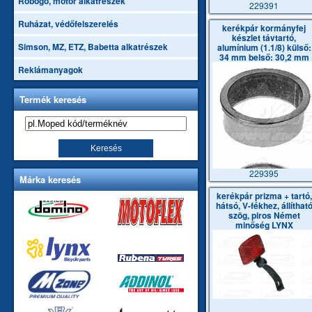
Robogó, motor alkatrészek
229391
Ruházat, védőfelszerelés
kerékpár kormányfej
készlet távtartó,
Simson, MZ, ETZ, Babetta alkatrészek
alumínium (1.1/8) külső:
34 mm belső: 30,2 mm
LYNX N
Reklámanyagok
Termék keresés
229395
Márka keresés
kerékpár prizma + tartó,
hátsó, V-fékhez, állíthat
szög, piros Német
minőség LYNX