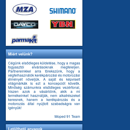
Miért velünk?
Cégünk elsődleges küldetése, hogy a magas
fogyasztói elvárásoknak megfeleljen.
Partnereinkkel arra törekszünk, hogy a
végfelhasználók kerékpározási és motorozási
élményét növeljük. A saját és képviselt
világmárkák is ezt a koncepciót követik.
Minőség számunkra elsődleges vezérfonal,
hiszen azok a vásárlóink, akik a mi
termékeinket használják, nem alkatrészeket
keresnek, hanem a kerékpározás és a
motorozás által nyújtott szabadságra van
igényük!
Moped 91 Team
Letölthető anyagok