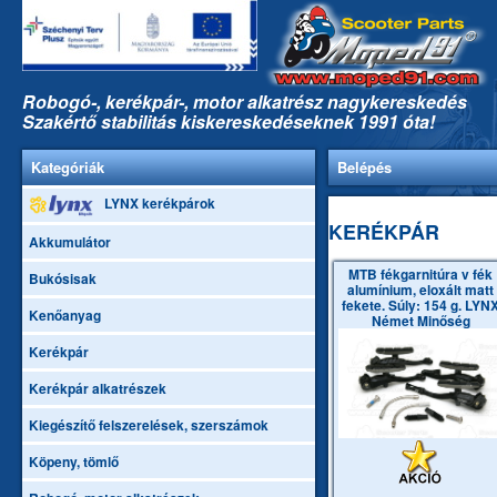
Robogó-, kerékpár-, motor alkatrész nagykereskedés
Szakértő stabilitás kiskereskedéseknek 1991 óta!
Kategóriák
Belépés
LYNX kerékpárok
KERÉKPÁR
Akkumulátor
MTB fékgarnitúra v fék
Bukósisak
alumínium, eloxált matt
fekete. Súly: 154 g. LYN
Kenőanyag
Német Minőség
Kerékpár
Kerékpár alkatrészek
Kiegészítő felszerelések, szerszámok
Köpeny, tömlő