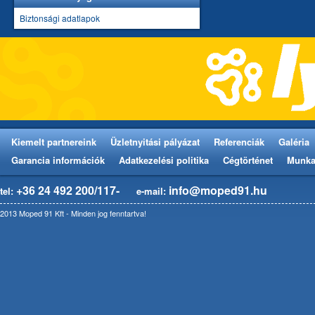
Biztonsági adatlapok
Kiemelt partnereink
Üzletnyitási pályázat
Referenciák
Galéria
Garancia információk
Adatkezelési politika
Cégtörténet
Munka
+36 24 492 200/117-
info@moped91.hu
tel:
e-mail:
2013 Moped 91 Kft - Minden jog fenntartva!