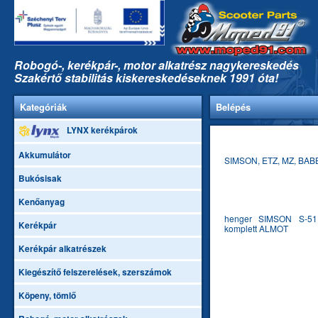
Robogó-, kerékpár-, motor alkatrész nagykereskedés
Szakértő stabilitás kiskereskedéseknek 1991 óta!
Kategóriák
Belépés
LYNX kerékpárok
Akkumulátor
SIMSON, ETZ, MZ, BA
Bukósisak
Kenőanyag
henger SIMSON S-5
Kerékpár
komplett ALMOT
Kerékpár alkatrészek
Kiegészítő felszerelések, szerszámok
Köpeny, tömlő