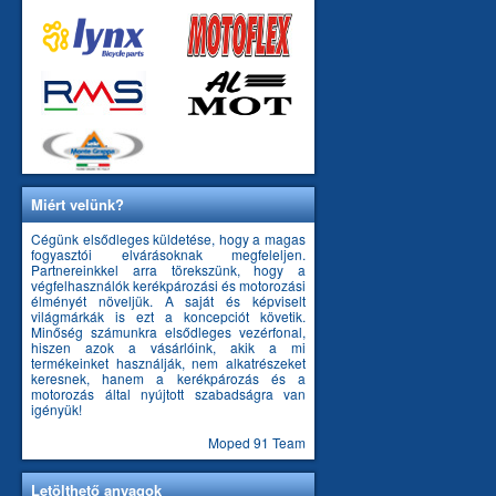
Miért velünk?
Cégünk elsődleges küldetése, hogy a magas
fogyasztói elvárásoknak megfeleljen.
Partnereinkkel arra törekszünk, hogy a
végfelhasználók kerékpározási és motorozási
élményét növeljük. A saját és képviselt
világmárkák is ezt a koncepciót követik.
Minőség számunkra elsődleges vezérfonal,
hiszen azok a vásárlóink, akik a mi
termékeinket használják, nem alkatrészeket
keresnek, hanem a kerékpározás és a
motorozás által nyújtott szabadságra van
igényük!
Moped 91 Team
Letölthető anyagok