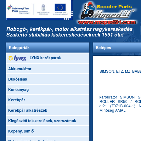
Robogó-, kerékpár-, motor alkatrész nagykereskedés
Szakértő stabilitás kiskereskedéseknek 1991 óta!
Kategóriák
Belépés
LYNX kerékpárok
Akkumulátor
SIMSON, ETZ, MZ, BA
Bukósisak
Kenőanyag
karburátor SIMSON S
Kerékpár
ROLLER SR50 / RO
d:21 (Z071B-004-1) 
Kerékpár alkatrészek
Minőség AMAL
Kiegészítő felszerelések, szerszámok
Köpeny, tömlő