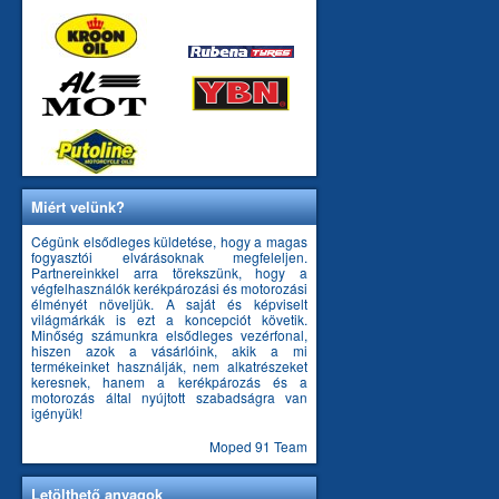
Miért velünk?
Cégünk elsődleges küldetése, hogy a magas
fogyasztói elvárásoknak megfeleljen.
Partnereinkkel arra törekszünk, hogy a
végfelhasználók kerékpározási és motorozási
élményét növeljük. A saját és képviselt
világmárkák is ezt a koncepciót követik.
Minőség számunkra elsődleges vezérfonal,
hiszen azok a vásárlóink, akik a mi
termékeinket használják, nem alkatrészeket
keresnek, hanem a kerékpározás és a
motorozás által nyújtott szabadságra van
igényük!
Moped 91 Team
Letölthető anyagok