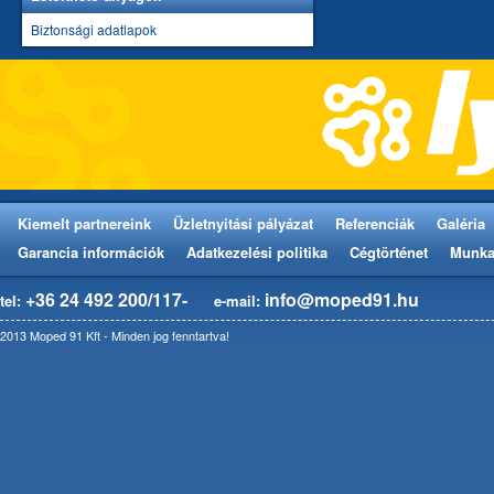
Biztonsági adatlapok
Kiemelt partnereink
Üzletnyitási pályázat
Referenciák
Galéria
Garancia információk
Adatkezelési politika
Cégtörténet
Munka
+36 24 492 200/117-
info@moped91.hu
tel:
e-mail:
2013 Moped 91 Kft - Minden jog fenntartva!