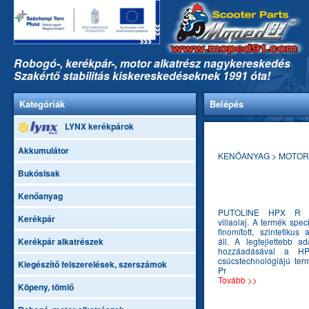
Robogó-, kerékpár-, motor alkatrész nagykereskedés
Szakértő stabilitás kiskereskedéseknek 1991 óta!
Kategóriák
Belépés
LYNX kerékpárok
Akkumulátor
KENŐANYAG > MOTOR O
Bukósisak
Kenőanyag
PUTOLINE HPX R 10
Kerékpár
villaolaj. A termék spec
finomított, szintetikus 
Kerékpár alkatrészek
áll. A legfejlettebb a
hozzáadásával a 
csúcstechnológiájú te
Kiegészítő felszerelések, szerszámok
Pr
Tovább >>
Köpeny, tömlő