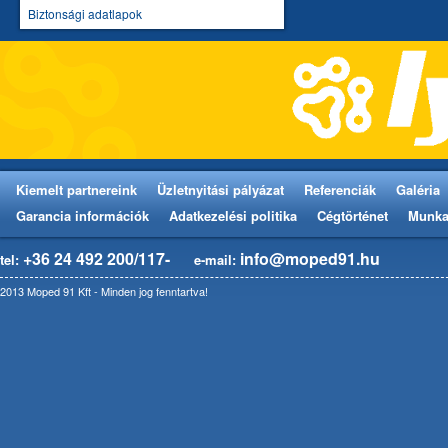
Biztonsági adatlapok
Kiemelt partnereink
Üzletnyitási pályázat
Referenciák
Galéria
Garancia információk
Adatkezelési politika
Cégtörténet
Munka
+36 24 492 200/117-
info@moped91.hu
tel:
e-mail:
2013 Moped 91 Kft - Minden jog fenntartva!