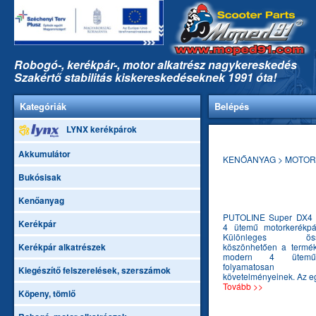
Robogó-, kerékpár-, motor alkatrész nagykereskedés
Szakértő stabilitás kiskereskedéseknek 1991 óta!
Kategóriák
Belépés
LYNX kerékpárok
Akkumulátor
KENŐANYAG > MOTOR O
Bukósisak
Kenőanyag
PUTOLINE Super DX4 
Kerékpár
4 ütemű motorkerékpár
Különleges össze
Kerékpár alkatrészek
köszönhetően a termék
modern 4 ütemű
folyamatosan 
Kiegészítő felszerelések, szerszámok
követelményeinek. Az eg
Tovább >>
Köpeny, tömlő