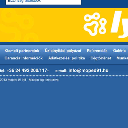
Biztonsági adatlapok
Kiemelt partnereink
Üzletnyitási pályázat
Referenciák
Galéria
Garancia információk
Adatkezelési politika
Cégtörténet
Munka
+36 24 492 200/117-
info@moped91.hu
tel:
e-mail:
2013 Moped 91 Kft - Minden jog fenntartva!