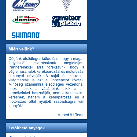
Miért velünk?
Cégünk elsődleges küldetése, hogy a magas
fogyasztói elvárásoknak megfeleljen.
Partnereinkkel arra törekszünk, hogy a
végfelhasználók kerékpározási és motorozási
élményét növeljük. A saját és képviselt
világmárkák is ezt a koncepciót követik.
Minőség számunkra elsődleges vezérfonal,
hiszen azok a vásárlóink, akik a mi
termékeinket használják, nem alkatrészeket
keresnek, hanem a kerékpározás és a
motorozás által nyújtott szabadságra van
igényük!
Moped 91 Team
Letölthető anyagok